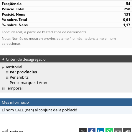
54
258
131
0,61
1,17
Font: Idescat, a partir de l'estadística de naixements.
Nota: Només es mostren províncies amb 4 o més nadons amb el nom
seleccionat.
Criteri de desagregació
Territorial
Per províncies
Per àmbits
Per comarques i Aran
Temporal
Més informació
El nom GAEL (nen) al conjunt de la població
Opinar