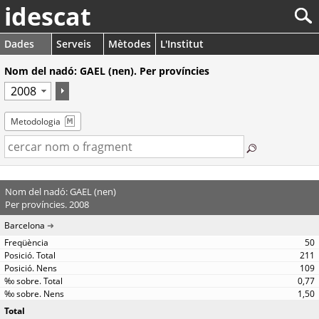
idescat
Dades
Serveis
Mètodes
L'Institut
Nom del nadó: GAEL (nen). Per províncies
Metodologia
Nom del nadó: GAEL (nen)
Per províncies. 2008
Barcelona
50
211
109
0,77
1,50
Total