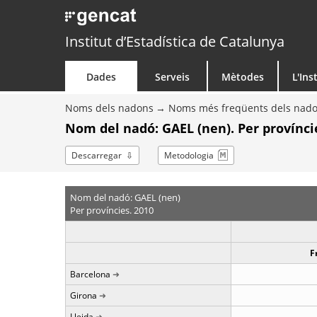
Institut d’Estadística de Catalunya
Dades
Serveis
Mètodes
L'Ins
Noms dels nadons
Noms més freqüents dels nad
Nom del nadó: GAEL (nen). Per provínci
Descarregar
Metodologia
Nom del nadó: GAEL (nen)
Per províncies. 2010
F
Barcelona
Girona
Lleida