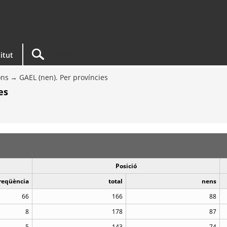
titut
ons
GAEL (nen). Per províncies
es
Posició
reqüència
total
nens
66
166
88
8
178
87
5
143
74