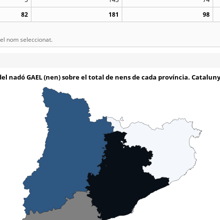
82
181
98
l nom seleccionat.