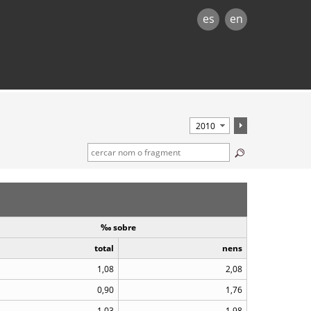
es
en
‰ sobre
total
nens
1,08
2,08
0,90
1,76
1,03
1,98