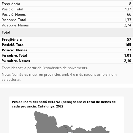
8
137
66
1,33
2,74
Total
57
165
77
1,01
2,10
Font: Idescat, a partir de l'estadística de naixements.
Nota: Només es mostren províncies amb 4 o més nadons amb el nom
seleccionat.