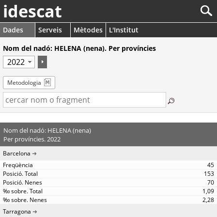
idescat
Dades
Serveis
Mètodes
L'Institut
Nom del nadó: HELENA (nena). Per províncies
Metodologia
Nom del nadó: HELENA (nena)
Per províncies. 2022
Barcelona
45
153
70
1,09
2,28
Tarragona