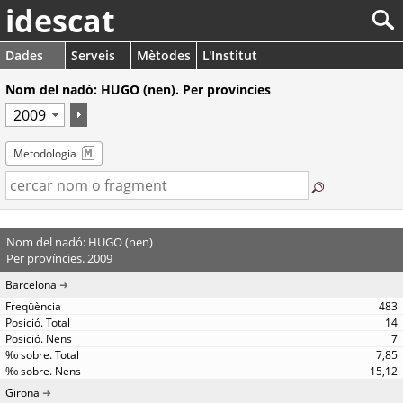
idescat
Dades
Serveis
Mètodes
L'Institut
Nom del nadó: HUGO (nen). Per províncies
Metodologia
Nom del nadó: HUGO (nen)
Per províncies. 2009
Barcelona
483
14
7
7,85
15,12
Girona