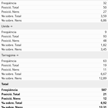
32
50
27
3,59
6,86
Lleida
9
93
48
1,82
3,45
Tarragona
63
19
11
6,67
12,89
Total
587
21
12
6,92
13,31