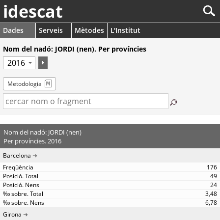
idescat
Dades
Serveis
Mètodes
L'Institut
Nom del nadó: JORDI (nen). Per províncies
Metodologia
Nom del nadó: JORDI (nen)
Per províncies. 2016
Barcelona
176
49
24
3,48
6,78
Girona