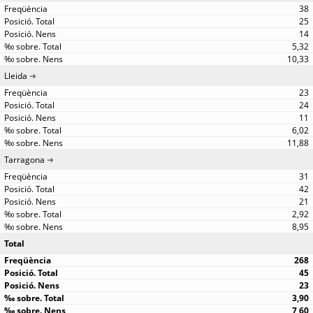
38
25
14
5,32
10,33
Lleida
23
24
11
6,02
11,88
Tarragona
31
42
21
2,92
8,95
Total
268
45
23
3,90
7,60