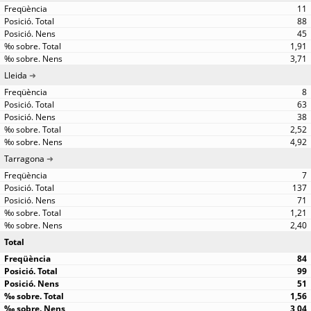
11
88
45
1,91
3,71
Lleida
8
63
38
2,52
4,92
Tarragona
7
137
71
1,21
2,40
Total
84
99
51
1,56
3,04