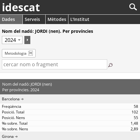
idescat
Dades
Serveis
Mètodes
L'Institut
Nom del nadó: JORDI (nen). Per províncies
Metodologia
Nom del nadó: JORDI (nen)
Per províncies. 2024
Barcelona
58
102
55
1,48
2,89
Girona