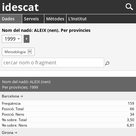
idescat
Dades
Serveis
Mètodes
L'Institut
Nom del nadó: ALEIX (nen). Per províncies
Metodologia
Nom del nadó: ALEIX (nen)
Per províncies. 1999
Barcelona
159
66
34
3,50
6,81
Girona