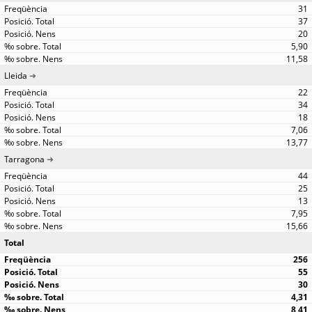
31
37
20
5,90
11,58
Lleida
22
34
18
7,06
13,77
Tarragona
44
25
13
7,95
15,66
Total
256
55
30
4,31
8,41