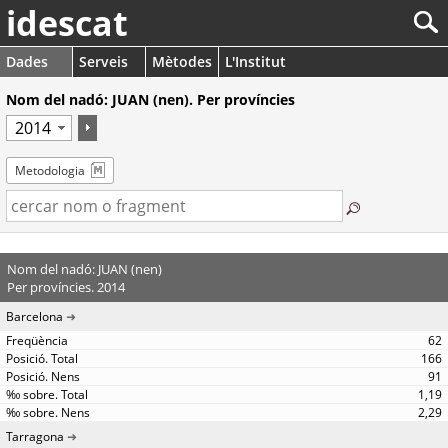
idescat
Dades
Serveis
Mètodes
L'Institut
Nom del nadó: JUAN (nen). Per províncies
Metodologia
Nom del nadó: JUAN (nen)
Per províncies. 2014
Barcelona
62
166
91
1,19
2,29
Tarragona