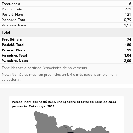
6
221
121
0,79
1,53
Total
74
180
99
1,04
2,00
Font: Idescat, a partir de l'estadística de naixements.
Nota: Només es mostren províncies amb 4 o més nadons amb el nom
seleccionat.