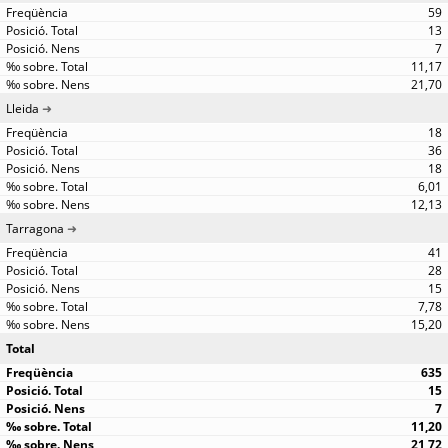
59
13
7
11,17
21,70
Lleida
18
36
18
6,01
12,13
Tarragona
41
28
15
7,78
15,20
Total
635
15
7
11,20
21,72