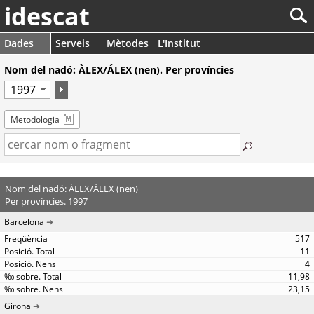
idescat
Dades
Serveis
Mètodes
L'Institut
Nom del nadó: ÀLEX/ÁLEX (nen). Per províncies
Metodologia
Nom del nadó: ÀLEX/ÁLEX (nen)
Per províncies. 1997
Barcelona
517
11
4
11,98
23,15
Girona