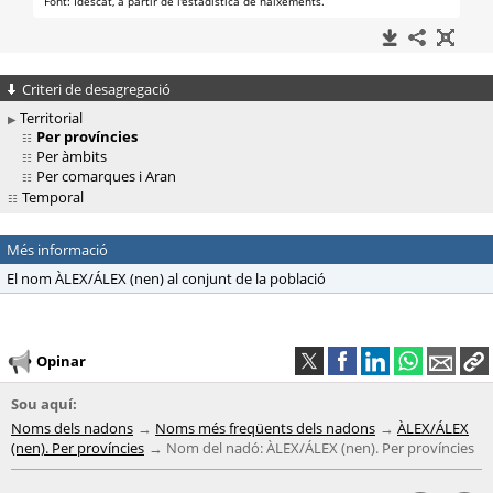
Criteri de desagregació
Territorial
Per províncies
Per àmbits
Per comarques i Aran
Temporal
Més informació
El nom ÀLEX/ÁLEX (nen) al conjunt de la població
Opinar
Sou aquí:
Noms dels nadons
Noms més freqüents dels nadons
ÀLEX/ÁLEX
(nen). Per províncies
Nom del nadó: ÀLEX/ÁLEX (nen). Per províncies