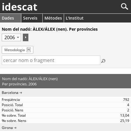
idescat
Dades
Serveis
Mètodes
L'Institut
Nom del nadó: ÀLEX/ÁLEX (nen). Per províncies
Metodologia
Nom del nadó: ÀLEX/ÁLEX (nen)
Per províncies. 2006
Barcelona
792
4
2
13,04
25,19
Girona