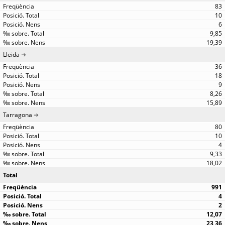
83
10
6
9,85
19,39
Lleida
36
18
9
8,26
15,89
Tarragona
80
10
4
9,33
18,02
Total
991
4
2
12,07
23,36