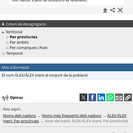
Criteri de desagregació
Territorial
Per províncies
Per àmbits
Per comarques i Aran
Temporal
Més informació
El nom ÀLEX/ÁLEX (nen) al conjunt de la població
Opinar
Sou aquí:
Noms dels nadons
Noms més freqüents dels nadons
ÀLEX/ÁLEX
(nen). Per províncies
Nom del nadó: ÀLEX/ÁLEX (nen). Per províncies