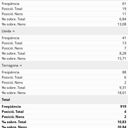
61
19
11
6,84
13,08
Lleida
41
13
7
8,28
15,71
Tarragona
88
6
2
9,31
18,01
Total
919
4
2
10,83
20,84