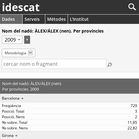
idescat
Dades
Serveis
Mètodes
L'Institut
Nom del nadó: ÀLEX/ÁLEX (nen). Per províncies
Metodologia
Nom del nadó: ÀLEX/ÁLEX (nen)
Per províncies. 2009
Barcelona
729
3
2
11,85
22,82
Girona