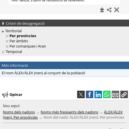
Criteri de desagregació
Territorial
Per províncies
Per àmbits
Per comarques i Aran
Temporal
Més informació
El nom ÀLEX/ÁLEX (nen) al conjunt de la població
Opinar
Sou aquí:
Noms dels nadons
Noms més freqüents dels nadons
ÀLEX/ÁLEX
(nen). Per províncies
Nom del nadó: ÀLEX/ÁLEX (nen). Per províncies