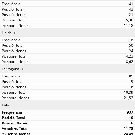
41
43
21
5,36
11,18
Lleida
18
50
24
4,23
8,62
Tarragona
85
9
6
10,39
21,52
Total
937
10
6
11,78
24,45