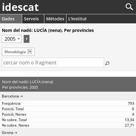
idescat
Dades
Serveis
Mètodes
L'Institut
Nom del nadó: LUCÍA (nena). Per províncies
Metodologia
Nom del nadó: LUCÍA (nena)
Per províncies. 2005
Barcelona
793
6
4
13,34
27,71
Girona