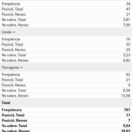
34
47
21
3,81
7,99
Lleida
16
55
25
3,23
6,82
Tarragona
62
21
9
6,56
13,58
Total
767
11
7
9,04
18,82