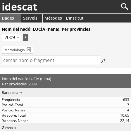
idescat
Dades
Serveis
Mètodes
L'Institut
Nom del nadó: LUCÍA (nena). Per províncies
Metodologia
Nom del nadó: LUCÍA (nena)
Per províncies. 2009
Barcelona
655
7
4
10,65
22,14
Girona