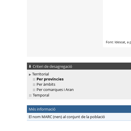
Criteri de desagregació
Territorial
Per províncies
Per àmbits
Per comarques i Aran
Temporal
Més informació
El nom MARC (nen) al conjunt de la població