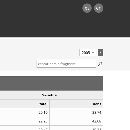
es
en
‰ sobre
total
nens
20,10
38,74
22,23
42,68
20,47
40,24