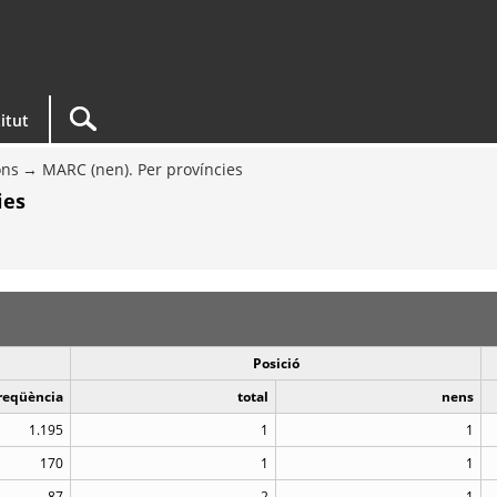
titut
ons
MARC (nen). Per províncies
ies
Posició
reqüència
total
nens
1.195
1
1
170
1
1
87
2
1