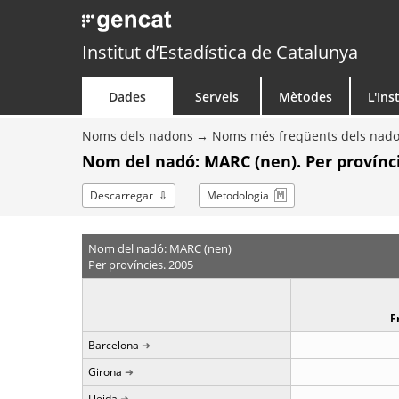
Institut d’Estadística de Catalunya
Dades
Serveis
Mètodes
L'Ins
Noms dels nadons
Noms més freqüents dels nad
Nom del nadó: MARC (nen). Per provínc
Descarregar
Metodologia
Nom del nadó: MARC (nen)
Per províncies. 2005
F
Barcelona
Girona
Lleida