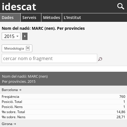
idescat
Dades
Serveis
Mètodes
L'Institut
Nom del nadó: MARC (nen). Per províncies
Metodologia
Nom del nadó: MARC (nen)
Per províncies. 2015
Barcelona
760
1
1
14,86
28,71
Girona