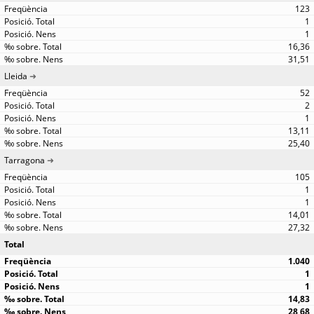
123
1
1
16,36
31,51
Lleida
52
2
1
13,11
25,40
Tarragona
105
1
1
14,01
27,32
Total
1.040
1
1
14,83
28,68