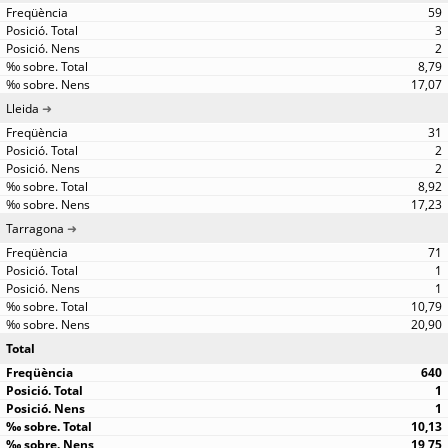
59
3
2
8,79
17,07
Lleida
31
2
2
8,92
17,23
Tarragona
71
1
1
10,79
20,90
Total
640
1
1
10,13
19,75