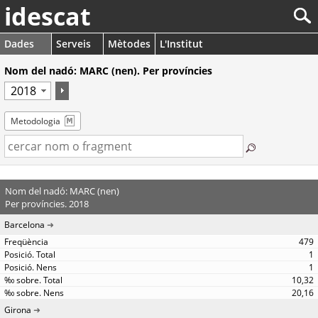
idescat
Dades
Serveis
Mètodes
L'Institut
Nom del nadó: MARC (nen). Per províncies
Metodologia
Nom del nadó: MARC (nen)
Per províncies. 2018
Barcelona
479
1
1
10,32
20,16
Girona