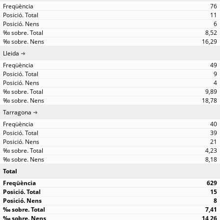
76
11
6
8,52
16,29
Lleida
49
9
4
9,89
18,78
Tarragona
40
39
21
4,23
8,18
Total
629
15
8
7,41
14,26