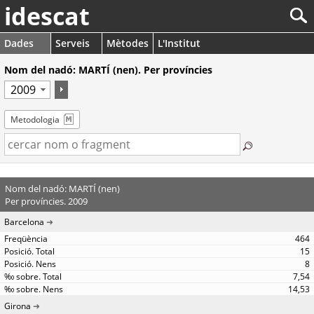
idescat
Dades
Serveis
Mètodes
L'Institut
Nom del nadó: MARTÍ (nen). Per províncies
Metodologia
Nom del nadó: MARTÍ (nen)
Per províncies. 2009
Barcelona
464
15
8
7,54
14,53
Girona