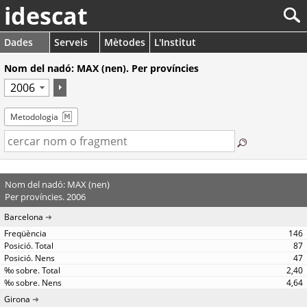
idescat
Dades
Serveis
Mètodes
L'Institut
Nom del nadó: MAX (nen). Per províncies
Metodologia
Nom del nadó: MAX (nen)
Per províncies. 2006
Barcelona
146
87
47
2,40
4,64
Girona