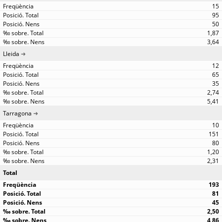
15
95
50
1,87
3,64
Lleida
12
65
35
2,74
5,41
Tarragona
10
151
80
1,20
2,31
Total
193
81
45
2,50
4,86