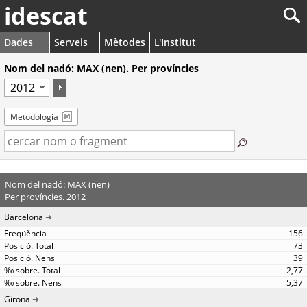
idescat
Dades
Serveis
Mètodes
L'Institut
Nom del nadó: MAX (nen). Per províncies
Metodologia
Nom del nadó: MAX (nen)
Per províncies. 2012
Barcelona
156
73
39
2,77
5,37
Girona