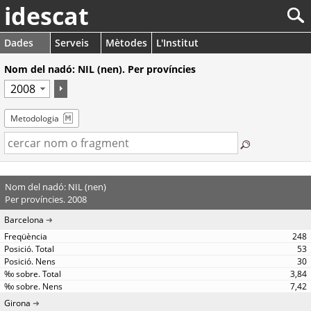
idescat
Dades
Serveis
Mètodes
L'Institut
Nom del nadó: NIL (nen). Per províncies
Metodologia
Nom del nadó: NIL (nen)
Per províncies. 2008
Barcelona
248
53
30
3,84
7,42
Girona