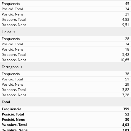
45
34
21
4,83
9,51
Lleida
28
34
18
5,42
10,65
Tarragona
38
51
29
3,82
7,28
Total
359
52
30
4,03
7,81