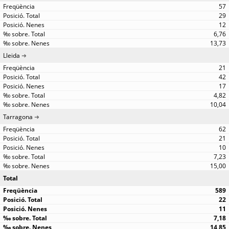
57
29
12
6,76
13,73
Lleida
21
42
17
4,82
10,04
Tarragona
62
21
10
7,23
15,00
Total
589
22
11
7,18
14,85