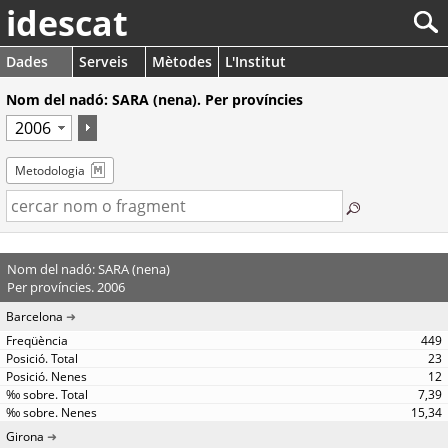
idescat
Dades
Serveis
Mètodes
L'Institut
Nom del nadó: SARA (nena). Per províncies
Metodologia
Nom del nadó: SARA (nena)
Per províncies. 2006
Barcelona
449
23
12
7,39
15,34
Girona