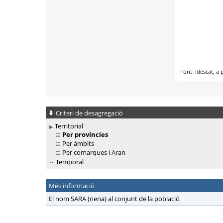
Criteri de desagregació
Territorial
Per províncies
Per àmbits
Per comarques i Aran
Temporal
Més informació
El nom SARA (nena) al conjunt de la població