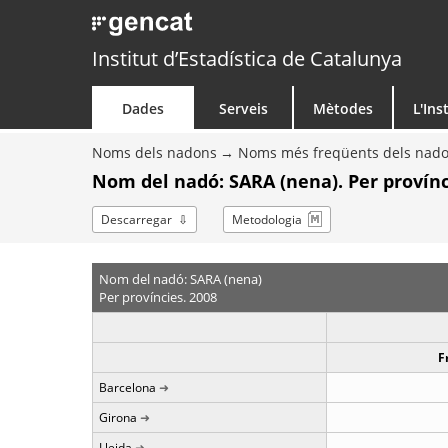
Institut d’Estadística de Catalunya
Dades
Serveis
Mètodes
L'Ins
Noms dels nadons
Noms més freqüents dels nad
Nom del nadó: SARA (nena). Per provínc
Descarregar
Metodologia
Nom del nadó: SARA (nena)
Per províncies. 2008
F
Barcelona
Girona
Lleida