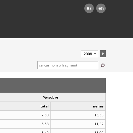
es
en
‰ sobre
total
nenes
7,50
15,53
5,58
11,32
5,42
11,02