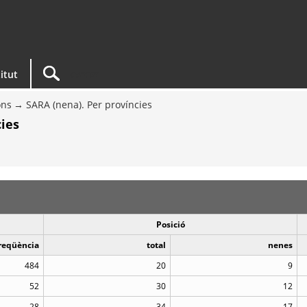
titut
ons
SARA (nena). Per províncies
ies
Posició
reqüència
total
nenes
484
20
9
52
30
12
28
34
17