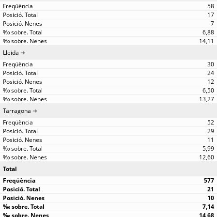
58
17
7
6,88
14,11
Lleida
30
24
12
6,50
13,27
Tarragona
52
29
11
5,99
12,60
Total
577
21
10
7,14
14,68