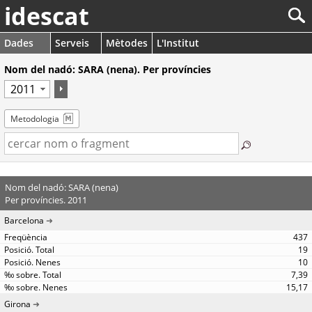
idescat
Dades
Serveis
Mètodes
L'Institut
Nom del nadó: SARA (nena). Per províncies
Metodologia
Nom del nadó: SARA (nena)
Per províncies. 2011
Barcelona
437
19
10
7,39
15,17
Girona