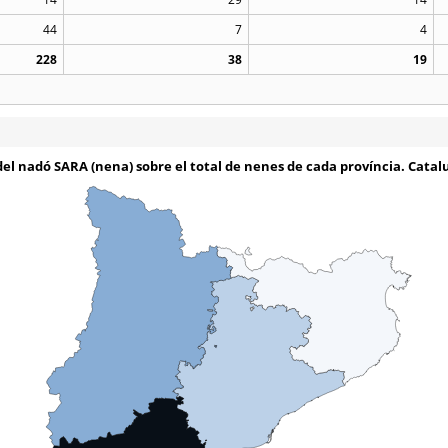
44
7
4
228
38
19