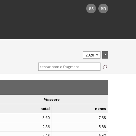
es
en
‰ sobre
total
nenes
3,60
7,38
2,86
5,88
4,26
8,47