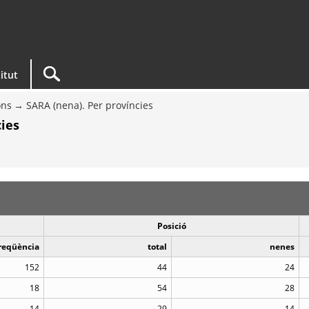
titut
ons
SARA (nena). Per províncies
ies
Posició
reqüència
total
nenes
152
44
24
18
54
28
14
29
14