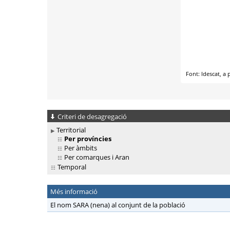
Criteri de desagregació
Territorial
Per províncies
Per àmbits
Per comarques i Aran
Temporal
Més informació
El nom SARA (nena) al conjunt de la població