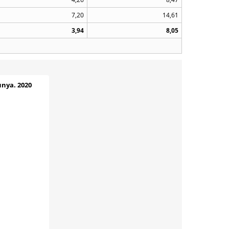
7,20
14,61
3,94
8,05