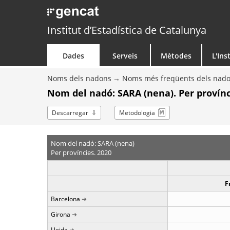
Institut d’Estadística de Catalunya
Dades
Serveis
Mètodes
L'Ins
Noms dels nadons
Noms més freqüents dels nad
Nom del nadó: SARA (nena). Per provínc
Descarregar
Metodologia
Nom del nadó: SARA (nena)
Per províncies. 2020
F
Barcelona
Girona
Lleida