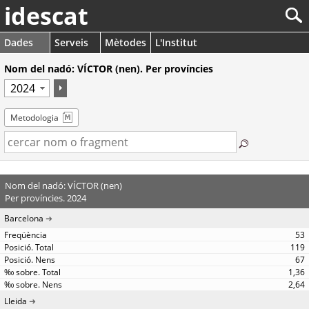
idescat
Dades
Serveis
Mètodes
L'Institut
Nom del nadó: VÍCTOR (nen). Per províncies
Metodologia
Nom del nadó: VÍCTOR (nen)
Per províncies. 2024
Barcelona
53
119
67
1,36
2,64
Lleida