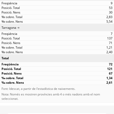
9
53
30
2,83
5,54
Tarragona
7
137
71
1,21
2,40
Total
72
121
67
1,34
2,61
Font: Idescat, a partir de l'estadística de naixements.
Nota: Només es mostren províncies amb 4 o més nadons amb el nom
seleccionat.