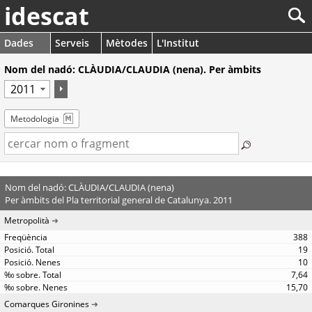
idescat
Dades
Serveis
Mètodes
L'Institut
Nom del nadó: CLÀUDIA/CLAUDIA (nena). Per àmbits
Metodologia
Nom del nadó: CLÀUDIA/CLAUDIA (nena)
Per àmbits del Pla territorial general de Catalunya. 2011
Metropolità
388
19
10
7,64
15,70
Comarques Gironines