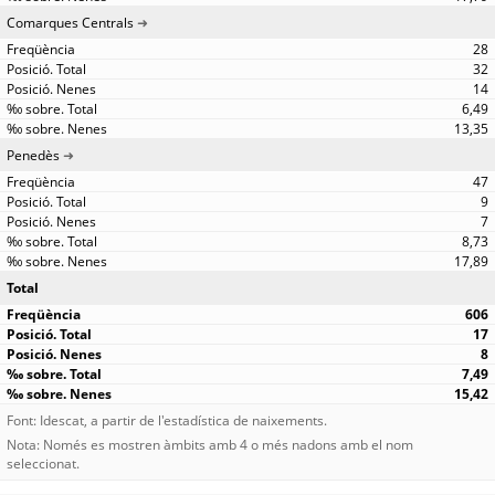
Comarques Centrals
28
32
14
6,49
13,35
Penedès
47
9
7
8,73
17,89
Total
606
17
8
7,49
15,42
Font: Idescat, a partir de l'estadística de naixements.
Nota: Només es mostren àmbits amb 4 o més nadons amb el nom
seleccionat.