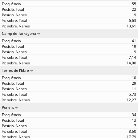
55
22
9
6,63
13,61
Camp de Tarragona
41
19
9
7,14
14,90
Terres de l'Ebre
10
29
11
5,73
12,27
Ponent
34
13
7
8,60
17,79