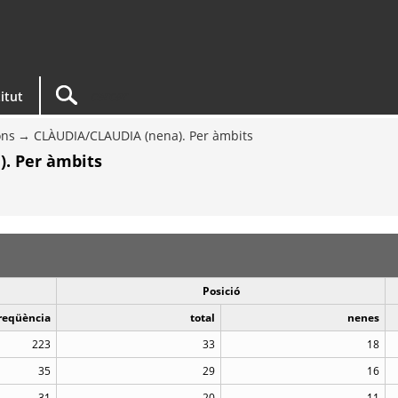
titut
ons
CLÀUDIA/CLAUDIA (nena). Per àmbits
. Per àmbits
Posició
reqüència
total
nenes
223
33
18
35
29
16
31
20
11