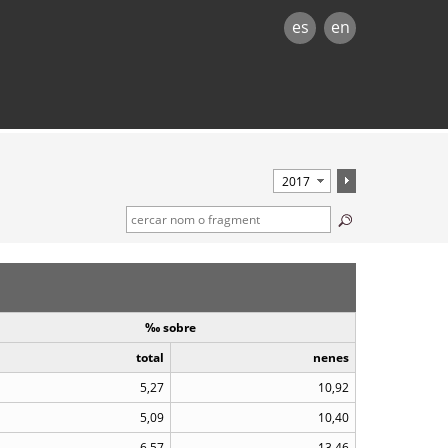
es
en
‰ sobre
total
nenes
5,27
10,92
5,09
10,40
6,57
13,46