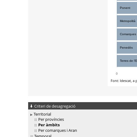
Criteri de desagregació
Territorial
Per províncies
Per àmbits
Per comarques i Aran
Temporal