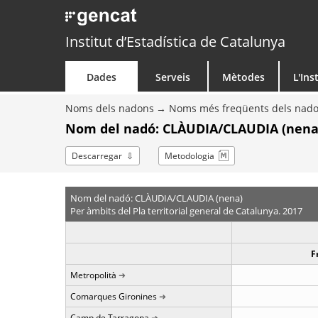
Institut d’Estadística de Catalunya
Dades
Serveis
Mètodes
L'Ins
Noms dels nadons
Noms més freqüents dels nad
Nom del nadó: CLÀUDIA/CLAUDIA (nena)
Descarregar
Metodologia
Nom del nadó: CLÀUDIA/CLAUDIA (nena)
Per àmbits del Pla territorial general de Catalunya. 2017
F
Metropolità
Comarques Gironines
Camp de Tarragona