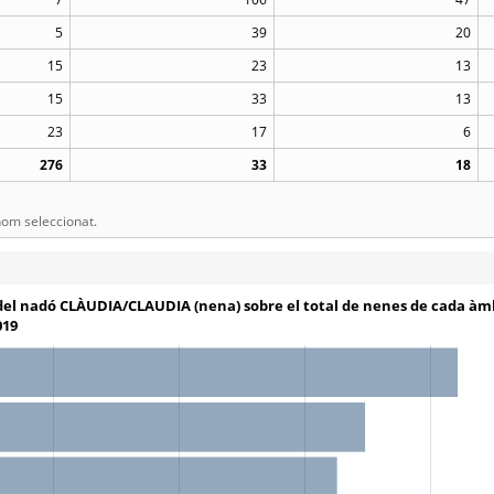
5
39
20
15
23
13
15
33
13
23
17
6
276
33
18
om seleccionat.