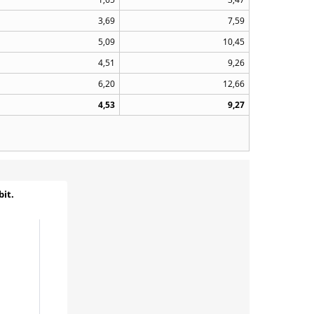
3,69
7,59
5,09
10,45
4,51
9,26
6,20
12,66
4,53
9,27