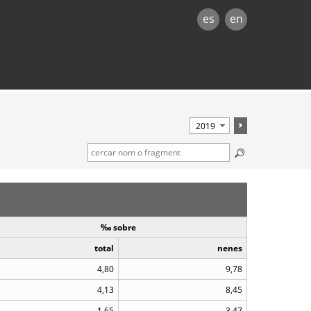
es
en
‰ sobre
total
nenes
4,80
9,78
4,13
8,45
1,65
3,47