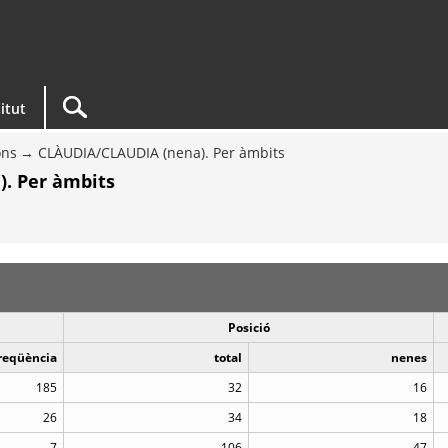
titut
ons
CLÀUDIA/CLAUDIA (nena). Per àmbits
. Per àmbits
Posició
reqüència
total
nenes
185
32
16
26
34
18
7
106
47