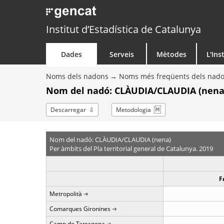
Institut d’Estadística de Catalunya
Dades
Serveis
Mètodes
L'Ins
Noms dels nadons
Noms més freqüents dels nad
Nom del nadó: CLÀUDIA/CLAUDIA (nena)
Descarregar
Metodologia
Nom del nadó: CLÀUDIA/CLAUDIA (nena)
Per àmbits del Pla territorial general de Catalunya. 2019
F
Metropolità
Comarques Gironines
Camp de Tarragona