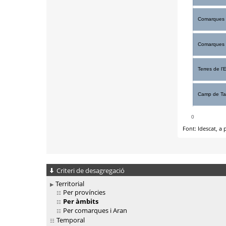
Criteri de desagregació
Territorial
Per províncies
Per àmbits
Per comarques i Aran
Temporal