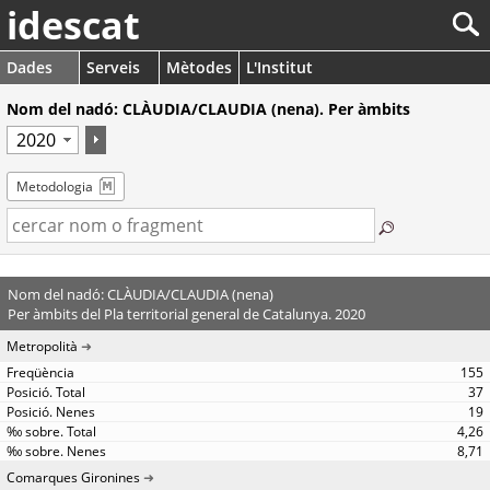
idescat
Dades
Serveis
Mètodes
L'Institut
Nom del nadó: CLÀUDIA/CLAUDIA (nena). Per àmbits
Metodologia
Nom del nadó: CLÀUDIA/CLAUDIA (nena)
Per àmbits del Pla territorial general de Catalunya. 2020
Metropolità
155
37
19
4,26
8,71
Comarques Gironines