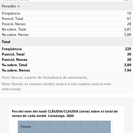
Penedès
10
61
28
2,81
5,88
Total
225
39
20
3,89
7,94
Font: Idescat, a partir de l'estadística de naixements.
Nota: Només es mostren àmbits amb 4 o més nadons amb el nom
seleccionat.