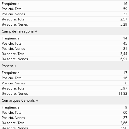
16
59
32
2,57
5,29
Camp de Tarragona
14
45
21
3,44
6,91
Ponent
17
16
6
5,97
11,82
Comarques Centrals
9
60
27
2,86
5,90