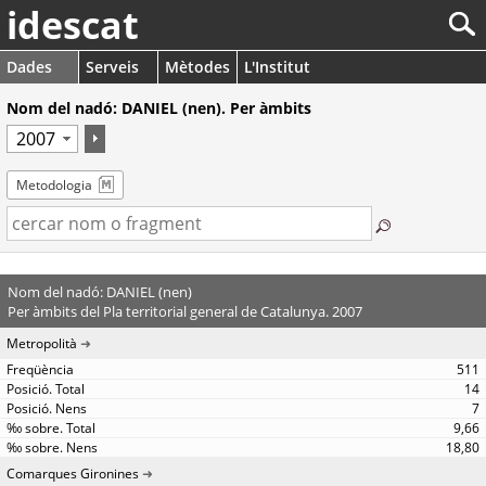
idescat
Dades
Serveis
Mètodes
L'Institut
Nom del nadó: DANIEL (nen). Per àmbits
Metodologia
Nom del nadó: DANIEL (nen)
Per àmbits del Pla territorial general de Catalunya. 2007
Metropolità
511
14
7
9,66
18,80
Comarques Gironines