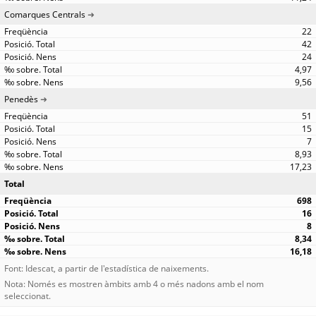
Comarques Centrals
22
42
24
4,97
9,56
Penedès
51
15
7
8,93
17,23
Total
698
16
8
8,34
16,18
Font: Idescat, a partir de l'estadística de naixements.
Nota: Només es mostren àmbits amb 4 o més nadons amb el nom
seleccionat.