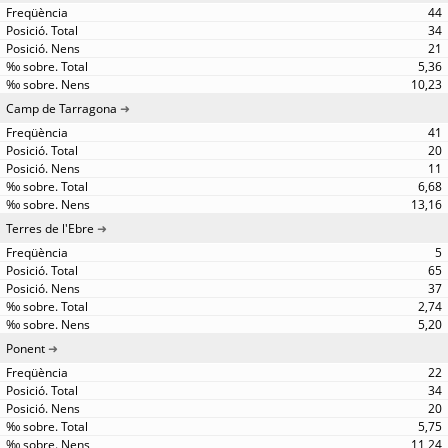
44
34
21
5,36
10,23
Camp de Tarragona
41
20
11
6,68
13,16
Terres de l'Ebre
5
65
37
2,74
5,20
Ponent
22
34
20
5,75
11,24