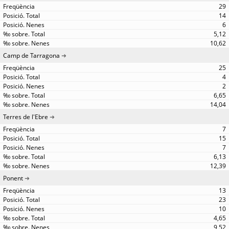
29
14
6
5,12
10,62
Camp de Tarragona
25
4
2
6,65
14,04
Terres de l'Ebre
7
15
7
6,13
12,39
Ponent
13
23
10
4,65
9,52