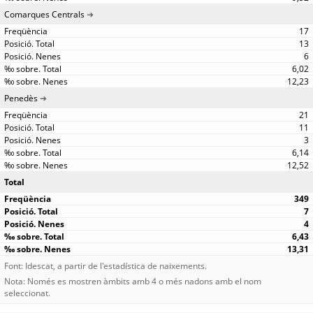
Comarques Centrals
17
13
6
6,02
12,23
Penedès
21
11
3
6,14
12,52
Total
349
7
4
6,43
13,31
Font: Idescat, a partir de l'estadística de naixements.
Nota: Només es mostren àmbits amb 4 o més nadons amb el nom
seleccionat.