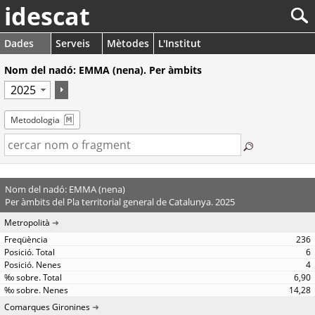
idescat
Dades
Serveis
Mètodes
L'Institut
Nom del nadó: EMMA (nena). Per àmbits
Metodologia
Nom del nadó: EMMA (nena)
Per àmbits del Pla territorial general de Catalunya. 2025
Metropolità
236
6
4
6,90
14,28
Comarques Gironines