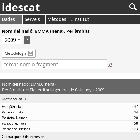
idescat
Dades
Serveis
Mètodes
L'Institut
Nom del nadó: EMMA (nena). Per àmbits
Metodologia
Nom del nadó: EMMA (nena)
Per àmbits del Pla territorial general de Catalunya. 2009
Metropolità
247
44
20
4,68
9,73
Comarques Gironines