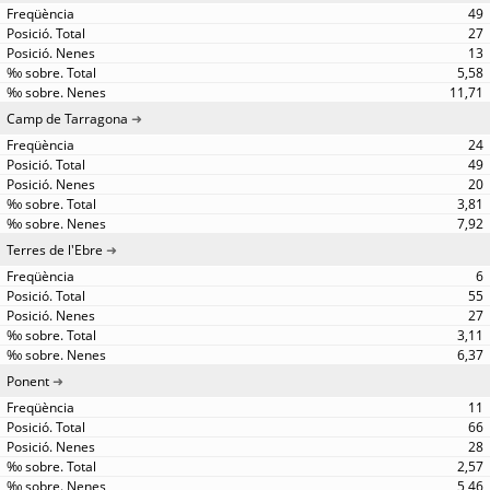
49
27
13
5,58
11,71
Camp de Tarragona
24
49
20
3,81
7,92
Terres de l'Ebre
6
55
27
3,11
6,37
Ponent
11
66
28
2,57
5,46