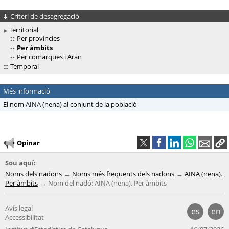
Criteri de desagregació
Territorial
Per províncies
Per àmbits
Per comarques i Aran
Temporal
Més informació
El nom AINA (nena) al conjunt de la població
Opinar
Sou aquí:
Noms dels nadons
Noms més freqüents dels nadons
AINA (nena).
Per àmbits
Nom del nadó: AINA (nena). Per àmbits
Avís legal
es
en
Accessibilitat