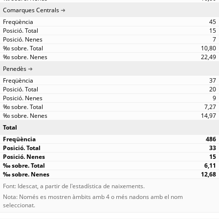
Comarques Centrals
45
15
7
10,80
22,49
Penedès
37
20
9
7,27
14,97
Total
486
33
15
6,11
12,68
Font: Idescat, a partir de l'estadística de naixements.
Nota: Només es mostren àmbits amb 4 o més nadons amb el nom
seleccionat.