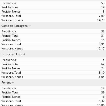
53
19
8
7,09
14,79
Camp de Tarragona
33
31
15
5,91
12,17
Terres de l'Ebre
5
62
24
3,10
6,65
Ponent
19
39
16
5,37
10,86