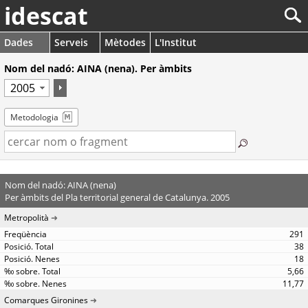
idescat
Dades
Serveis
Mètodes
L'Institut
Nom del nadó: AINA (nena). Per àmbits
Metodologia
Nom del nadó: AINA (nena)
Per àmbits del Pla territorial general de Catalunya. 2005
Metropolità
291
38
18
5,66
11,77
Comarques Gironines