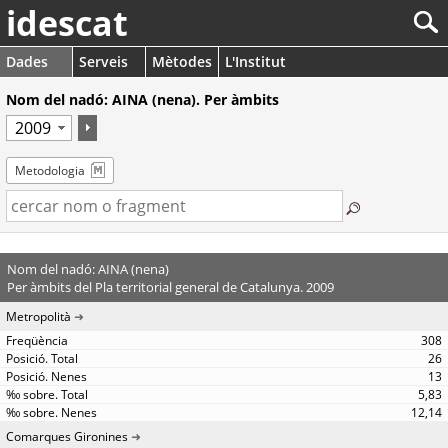
idescat
Dades
Serveis
Mètodes
L'Institut
Nom del nadó: AINA (nena). Per àmbits
Metodologia
Nom del nadó: AINA (nena)
Per àmbits del Pla territorial general de Catalunya. 2009
Metropolità
308
26
13
5,83
12,14
Comarques Gironines