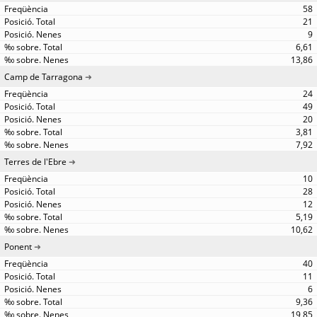
58
21
9
6,61
13,86
Camp de Tarragona
24
49
20
3,81
7,92
Terres de l'Ebre
10
28
12
5,19
10,62
Ponent
40
11
6
9,36
19,85