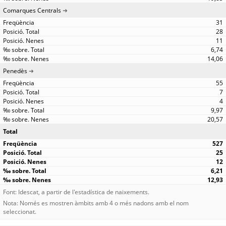
Comarques Centrals
31
28
11
6,74
14,06
Penedès
55
7
4
9,97
20,57
Total
527
25
12
6,21
12,93
Font: Idescat, a partir de l'estadística de naixements.
Nota: Només es mostren àmbits amb 4 o més nadons amb el nom
seleccionat.