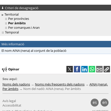
Criteri de desagregació
Territorial
Per províncies
Per àmbits
Per comarques i Aran
Temporal
Més informació
El nom AINA (nena) al conjunt de la població
Opinar
Sou aquí:
Noms dels nadons
Noms més freqüents dels nadons
AINA (nena).
Per àmbits
Nom del nadó: AINA (nena). Per àmbits
Avís legal
es
en
Accessibilitat