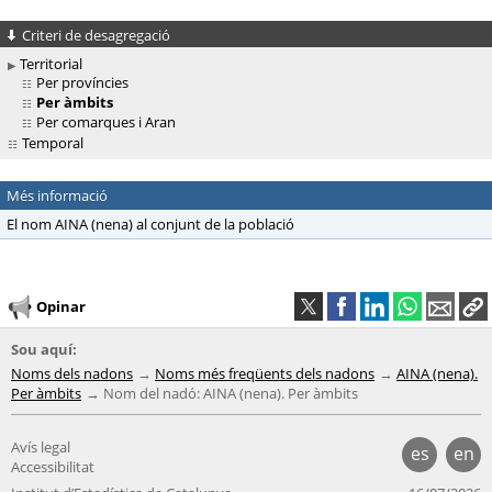
Criteri de desagregació
Territorial
Per províncies
Per àmbits
Per comarques i Aran
Temporal
Més informació
El nom AINA (nena) al conjunt de la població
Opinar
Sou aquí:
Noms dels nadons
Noms més freqüents dels nadons
AINA (nena).
Per àmbits
Nom del nadó: AINA (nena). Per àmbits
Avís legal
es
en
Accessibilitat