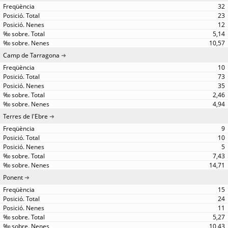
32
23
12
5,14
10,57
Camp de Tarragona
10
73
35
2,46
4,94
Terres de l'Ebre
9
10
5
7,43
14,71
Ponent
15
24
11
5,27
10,43