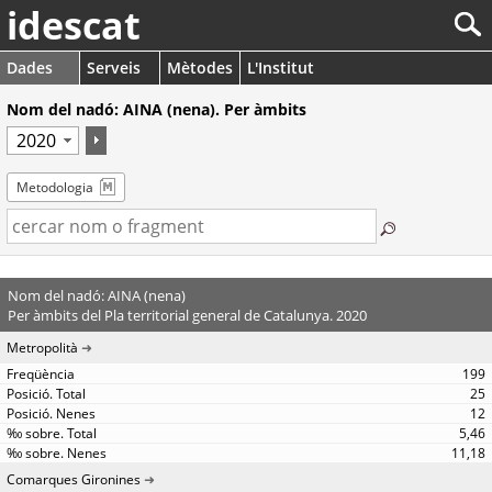
idescat
Dades
Serveis
Mètodes
L'Institut
Nom del nadó: AINA (nena). Per àmbits
Metodologia
Nom del nadó: AINA (nena)
Per àmbits del Pla territorial general de Catalunya. 2020
Metropolità
199
25
12
5,46
11,18
Comarques Gironines