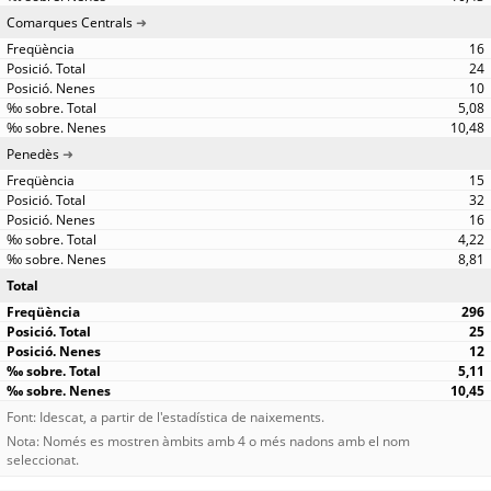
Comarques Centrals
16
24
10
5,08
10,48
Penedès
15
32
16
4,22
8,81
Total
296
25
12
5,11
10,45
Font: Idescat, a partir de l'estadística de naixements.
Nota: Només es mostren àmbits amb 4 o més nadons amb el nom
seleccionat.