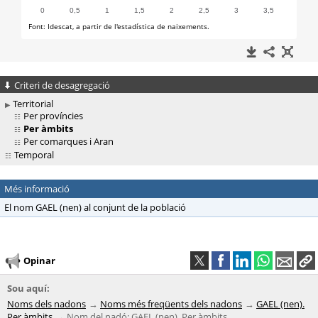
Criteri de desagregació
Territorial
Per províncies
Per àmbits
Per comarques i Aran
Temporal
Més informació
El nom GAEL (nen) al conjunt de la població
Opinar
Sou aquí:
Noms dels nadons
Noms més freqüents dels nadons
GAEL (nen).
Per àmbits
Nom del nadó: GAEL (nen). Per àmbits