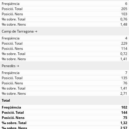
6
205
103
0,76
1,48
Camp de Tarragona
4
229
114
0,72
1,41
Penedès
7
135
76
1,41
2,71
Total
102
144
75
1,32
2,57