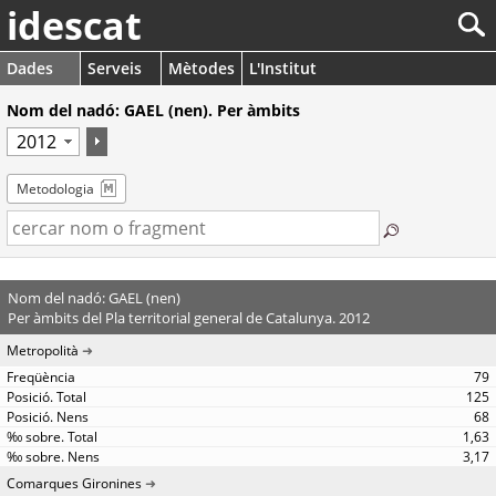
idescat
Dades
Serveis
Mètodes
L'Institut
Nom del nadó: GAEL (nen). Per àmbits
Metodologia
Nom del nadó: GAEL (nen)
Per àmbits del Pla territorial general de Catalunya. 2012
Metropolità
79
125
68
1,63
3,17
Comarques Gironines