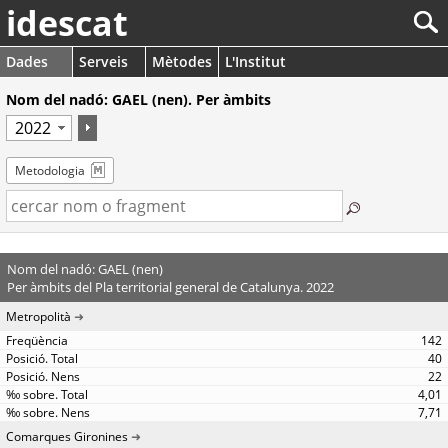
idescat
Dades
Serveis
Mètodes
L'Institut
Nom del nadó: GAEL (nen). Per àmbits
Metodologia
Nom del nadó: GAEL (nen)
Per àmbits del Pla territorial general de Catalunya. 2022
Metropolità
142
40
22
4,01
7,71
Comarques Gironines