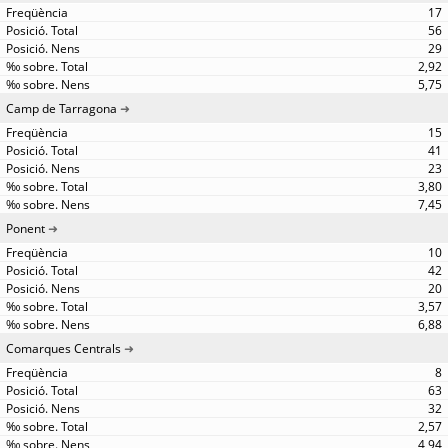
17
56
29
2,92
5,75
Camp de Tarragona
15
41
23
3,80
7,45
Ponent
10
42
20
3,57
6,88
Comarques Centrals
8
63
32
2,57
4,94