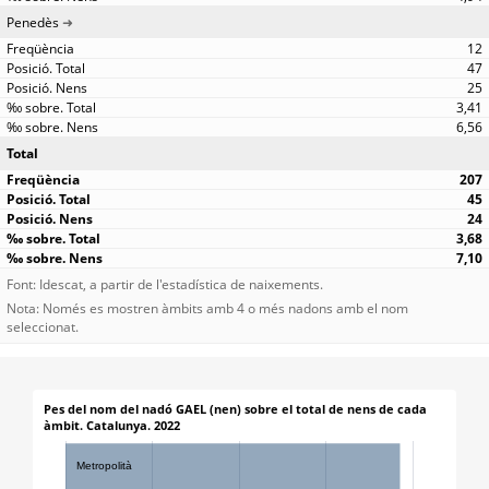
Penedès
12
47
25
3,41
6,56
Total
207
45
24
3,68
7,10
Font: Idescat, a partir de l'estadística de naixements.
Nota: Només es mostren àmbits amb 4 o més nadons amb el nom
seleccionat.