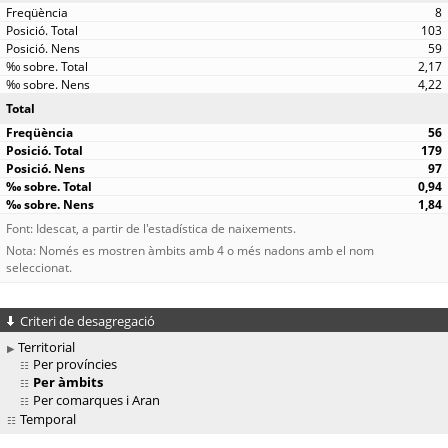
8
103
59
2,17
4,22
Total
56
179
97
0,94
1,84
Font: Idescat, a partir de l'estadística de naixements.
Nota: Només es mostren àmbits amb 4 o més nadons amb el nom
seleccionat.
Criteri de desagregació
Territorial
Per províncies
Per àmbits
Per comarques i Aran
Temporal