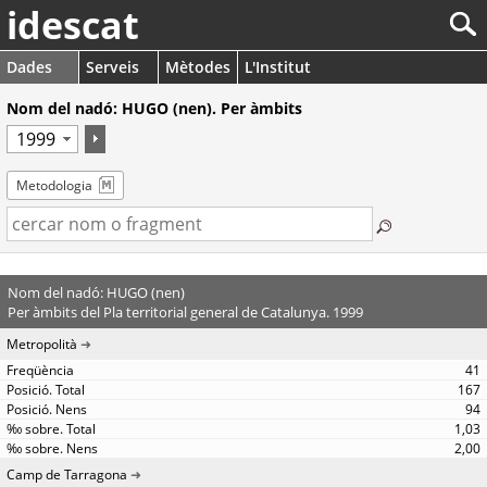
idescat
Dades
Serveis
Mètodes
L'Institut
Nom del nadó: HUGO (nen). Per àmbits
Metodologia
Nom del nadó: HUGO (nen)
Per àmbits del Pla territorial general de Catalunya. 1999
Metropolità
41
167
94
1,03
2,00
Camp de Tarragona