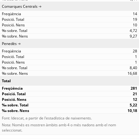
Comarques Centrals
14
19
10
4,72
9,27
Penedès
28
1
1
8,40
16,68
Total
281
21
12
5,22
10,18
Font: Idescat, a partir de l'estadística de naixements.
Nota: Només es mostren àmbits amb 4 o més nadons amb el nom
seleccionat.