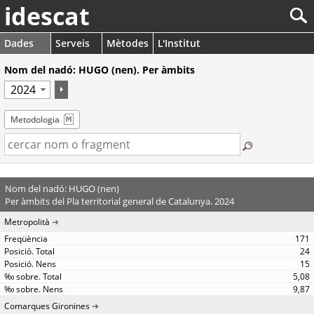
idescat
Dades
Serveis
Mètodes
L'Institut
Nom del nadó: HUGO (nen). Per àmbits
Metodologia
Nom del nadó: HUGO (nen)
Per àmbits del Pla territorial general de Catalunya. 2024
Metropolità
171
24
15
5,08
9,87
Comarques Gironines