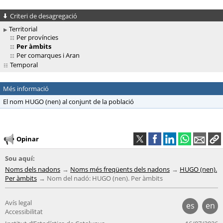
Criteri de desagregació
Territorial
Per províncies
Per àmbits
Per comarques i Aran
Temporal
Més informació
El nom HUGO (nen) al conjunt de la població
Opinar
Sou aquí:
Noms dels nadons
Noms més freqüents dels nadons
HUGO (nen).
Per àmbits
Nom del nadó: HUGO (nen). Per àmbits
Avís legal
es
en
Accessibilitat