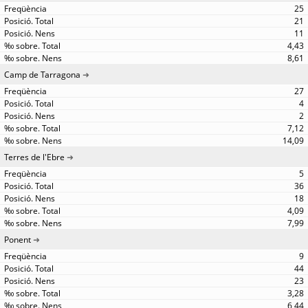
25
21
11
4,43
8,61
Camp de Tarragona
27
4
2
7,12
14,09
Terres de l'Ebre
5
36
18
4,09
7,99
Ponent
9
44
23
3,28
6,44