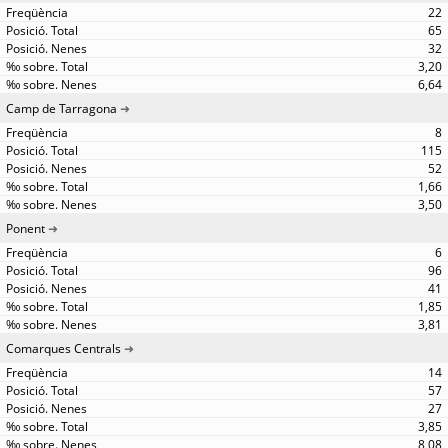
22
65
32
3,20
6,64
Camp de Tarragona
8
115
52
1,66
3,50
Ponent
6
96
41
1,85
3,81
Comarques Centrals
14
57
27
3,85
8,08