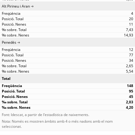
Alt Pirineu i Aran
4
20
11
7,43
14,93
Penedès
12
77
34
2,65
5,54
Total
148
95
45
2,03
4,20
Font: Idescat, a partir de l'estadística de naixements.
Nota: Només es mostren àmbits amb 4 o més nadons amb el nom
seleccionat.