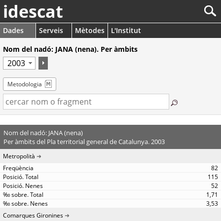
idescat
Dades
Serveis
Mètodes
L'Institut
Nom del nadó: JANA (nena). Per àmbits
Metodologia
Nom del nadó: JANA (nena)
Per àmbits del Pla territorial general de Catalunya. 2003
Metropolità
82
115
52
1,71
3,53
Comarques Gironines