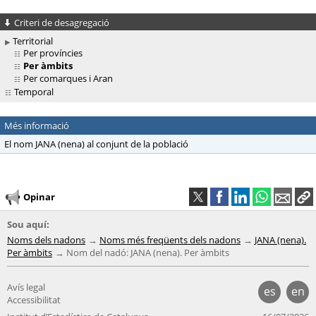
Criteri de desagregació
Territorial
Per províncies
Per àmbits
Per comarques i Aran
Temporal
Més informació
El nom JANA (nena) al conjunt de la població
Opinar
Sou aquí:
Noms dels nadons
Noms més freqüents dels nadons
JANA (nena).
Per àmbits
Nom del nadó: JANA (nena). Per àmbits
Avís legal
es
en
Accessibilitat