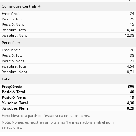
Comarques Centrals
24
29
15
6,34
12,38
Penedès
20
38
21
4,54
8,71
Total
306
40
19
4,30
8,29
Font: Idescat, a partir de l'estadística de naixements.
Nota: Només es mostren àmbits amb 4 o més nadons amb el nom
seleccionat.