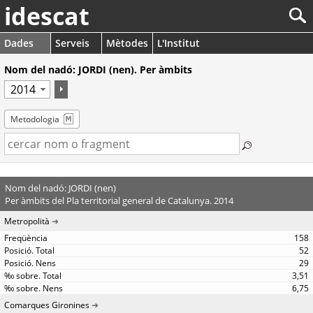
idescat
Dades
Serveis
Mètodes
L'Institut
Nom del nadó: JORDI (nen). Per àmbits
Metodologia
Nom del nadó: JORDI (nen)
Per àmbits del Pla territorial general de Catalunya. 2014
Metropolità
158
52
29
3,51
6,75
Comarques Gironines