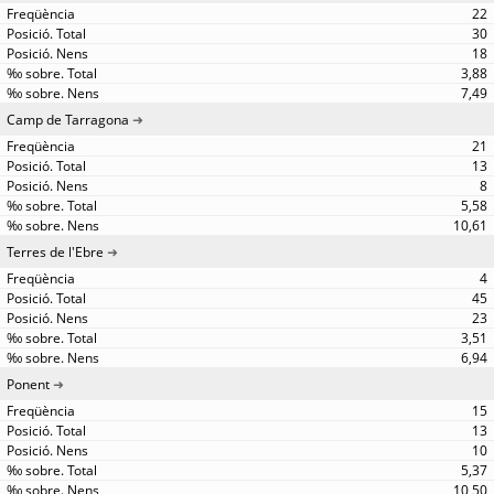
22
30
18
3,88
7,49
Camp de Tarragona
21
13
8
5,58
10,61
Terres de l'Ebre
4
45
23
3,51
6,94
Ponent
15
13
10
5,37
10,50