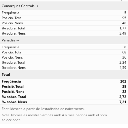
Comarques Centrals
5
95
48
1,77
3,49
Penedès
8
68
36
2,34
4,59
Total
202
38
22
3,72
7,21
Font: Idescat, a partir de l'estadística de naixements.
Nota: Només es mostren àmbits amb 4 o més nadons amb el nom
seleccionat.