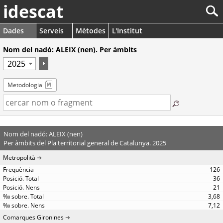
idescat
Dades
Serveis
Mètodes
L'Institut
Nom del nadó: ALEIX (nen). Per àmbits
Metodologia
Nom del nadó: ALEIX (nen)
Per àmbits del Pla territorial general de Catalunya. 2025
Metropolità
126
36
21
3,68
7,12
Comarques Gironines