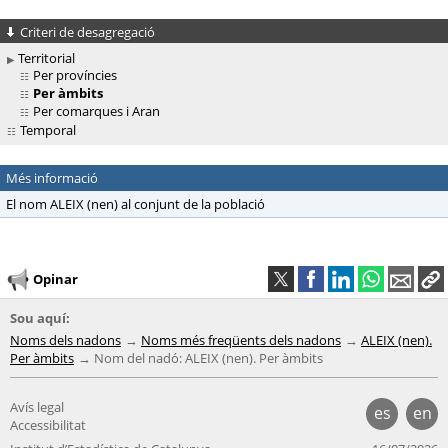
Criteri de desagregació
Territorial
Per províncies
Per àmbits
Per comarques i Aran
Temporal
Més informació
El nom ALEIX (nen) al conjunt de la població
Opinar
Sou aquí:
Noms dels nadons
Noms més freqüents dels nadons
ALEIX (nen).
Per àmbits
Nom del nadó: ALEIX (nen). Per àmbits
Avís legal
es
en
Accessibilitat