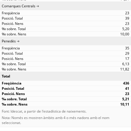
Comarques Centrals
23
39
23
5,20
10,00
Penedès
35
29
17
6,13
11,82
Total
436
41
23
5,21
10,11
Font: Idescat, a partir de l'estadística de naixements.
Nota: Només es mostren àmbits amb 4 o més nadons amb el nom
seleccionat.