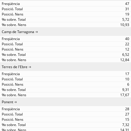
47
31
19
5,72
10,93
Camp de Tarragona
40
22
12
6,52
12,84
Terres de l'Ebre
17
10
6
9,31
17,67
Ponent
28
27
15
7,32
14,31