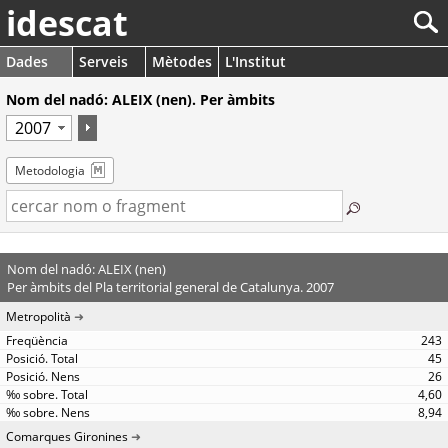
idescat
Dades
Serveis
Mètodes
L'Institut
Nom del nadó: ALEIX (nen). Per àmbits
Metodologia
Nom del nadó: ALEIX (nen)
Per àmbits del Pla territorial general de Catalunya. 2007
Metropolità
243
45
26
4,60
8,94
Comarques Gironines