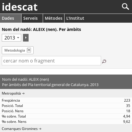
idescat
Dades
Serveis
Mètodes
L'Institut
Nom del nadó: ALEIX (nen). Per àmbits
Metodologia
Nom del nadó: ALEIX (nen)
Per àmbits del Pla territorial general de Catalunya. 2013
Metropolità
223
35
18
4,94
9,62
Comarques Gironines