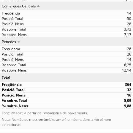
Comarques Centrals
14
50
28
3,73
7,17
Penedès
28
26
14
6,25
12,14
Total
364
32
16
5,09
9,88
Font: Idescat, a partir de l'estadística de naixements.
Nota: Només es mostren àmbits amb 4 o més nadons amb el nom
seleccionat.