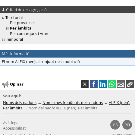
Criteri de desagregació
Territorial
Per províncies
Per àmbits
Per comarques i Aran
Temporal
Més informació
El nom ALEIX (nen) al conjunt de la població
Opinar
Sou aquí:
Noms dels nadons
Noms més freqüents dels nadons
ALEIX (nen).
Per àmbits
Nom del nadó: ALEIX (nen). Per àmbits
Avís legal
es
en
Accessibilitat