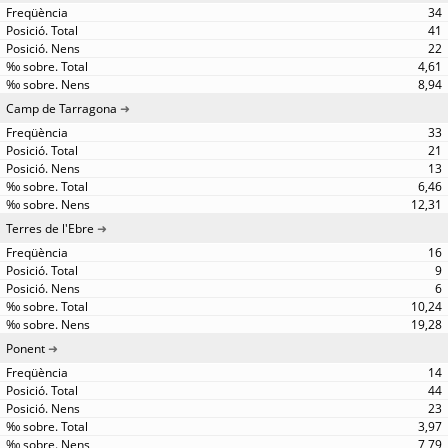
34
41
22
4,61
8,94
Camp de Tarragona
33
21
13
6,46
12,31
Terres de l'Ebre
16
9
6
10,24
19,28
Ponent
14
44
23
3,97
7,79