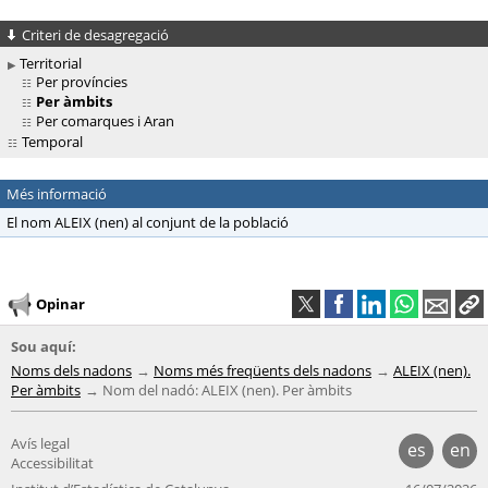
Criteri de desagregació
Territorial
Per províncies
Per àmbits
Per comarques i Aran
Temporal
Més informació
El nom ALEIX (nen) al conjunt de la població
Opinar
Sou aquí:
Noms dels nadons
Noms més freqüents dels nadons
ALEIX (nen).
Per àmbits
Nom del nadó: ALEIX (nen). Per àmbits
Avís legal
es
en
Accessibilitat