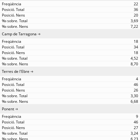
22
36
20
3,69
7,22
Camp de Tarragona
18
34
18
4,52
8,70
Terres de l'Ebre
4
46
26
3,30
6,68
Ponent
9
46
27
3,24
6,23