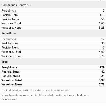
Comarques Centrals
5
113
56
1,62
3,23
Penedès
17
30
16
4,59
8,76
Total
229
42
21
3,97
7,73
Font: Idescat, a partir de l'estadística de naixements.
Nota: Només es mostren àmbits amb 4 o més nadons amb el nom
seleccionat.