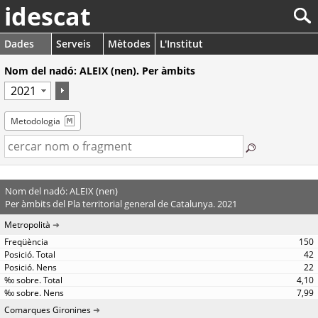
idescat
Dades
Serveis
Mètodes
L'Institut
Nom del nadó: ALEIX (nen). Per àmbits
Metodologia
Nom del nadó: ALEIX (nen)
Per àmbits del Pla territorial general de Catalunya. 2021
Metropolità
150
42
22
4,10
7,99
Comarques Gironines