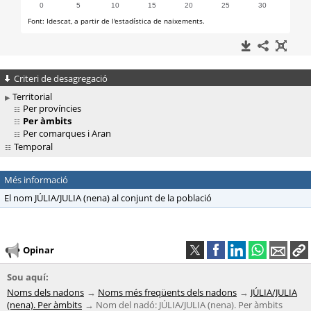
Criteri de desagregació
Territorial
Per províncies
Per àmbits
Per comarques i Aran
Temporal
Més informació
El nom JÚLIA/JULIA (nena) al conjunt de la població
Opinar
Sou aquí:
Noms dels nadons
Noms més freqüents dels nadons
JÚLIA/JULIA
(nena). Per àmbits
Nom del nadó: JÚLIA/JULIA (nena). Per àmbits