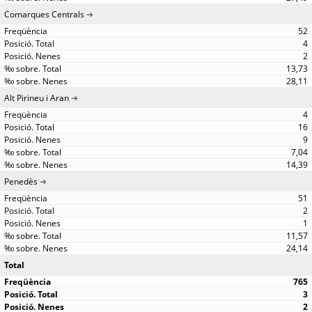
Comarques Centrals
52
4
2
13,73
28,11
Alt Pirineu i Aran
4
16
9
7,04
14,39
Penedès
51
2
1
11,57
24,14
Total
765
3
2