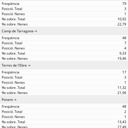
79
3
1
10,92
22,79
Camp de Tarragona
48
7
4
9,33
19,46
Terres de l'Ebre
17
3
1
11,32
21,96
Ponent
48
2
1
13,43
27,49