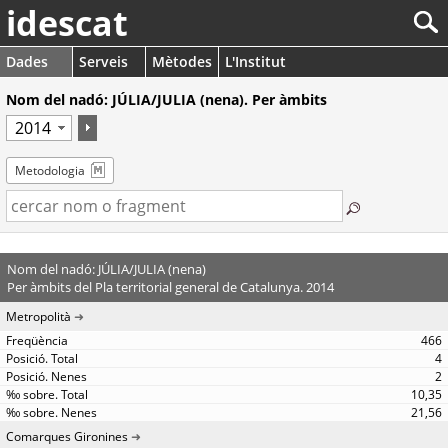
idescat
Dades
Serveis
Mètodes
L'Institut
Nom del nadó: JÚLIA/JULIA (nena). Per àmbits
Metodologia
Nom del nadó: JÚLIA/JULIA (nena)
Per àmbits del Pla territorial general de Catalunya. 2014
Metropolità
466
4
2
10,35
21,56
Comarques Gironines