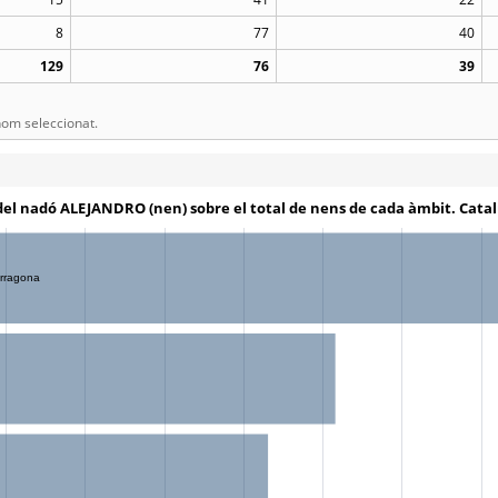
8
77
40
129
76
39
om seleccionat.