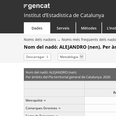
Institut d’Estadística de Catalunya
Dades
Serveis
Mètodes
L'Ins
Noms dels nadons
Noms més freqüents dels nad
Nom del nadó: ALEJANDRO (nen). Per à
Descarregar
Metodologia
Nom del nadó: ALEJANDRO (nen)
Per àmbits del Pla territorial general de Catalunya. 2020
F
Metropolità
Comarques Gironines
Camp de Tarragona