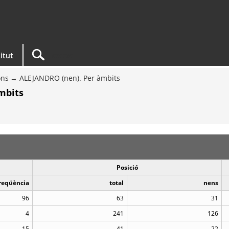
titut
ons
ALEJANDRO (nen). Per àmbits
mbits
Posició
reqüència
total
nens
96
63
31
4
241
126
15
41
22