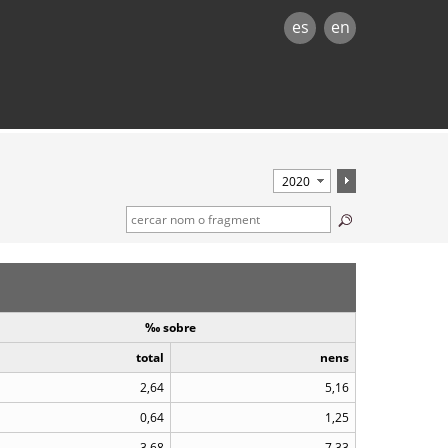
es
en
‰ sobre
total
nens
2,64
5,16
0,64
1,25
3,68
7,33