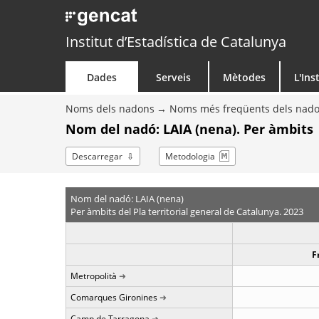
Institut d’Estadística de Catalunya
Dades
Serveis
Mètodes
L'Ins
Noms dels nadons
Noms més freqüents dels nad
Nom del nadó: LAIA (nena). Per àmbits
Descarregar
Metodologia
Nom del nadó: LAIA (nena)
Per àmbits del Pla territorial general de Catalunya. 2023
F
Metropolità
Comarques Gironines
Camp de Tarragona