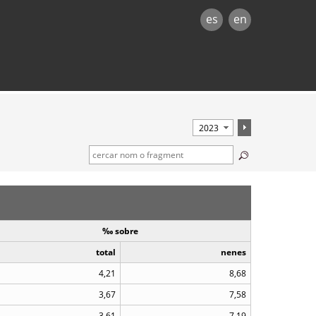
es
en
‰ sobre
total
nenes
4,21
8,68
3,67
7,58
3,61
7,19