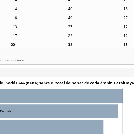
4
40
18
8
49
27
13
27
12
17
22
12
221
32
15
om seleccionat.