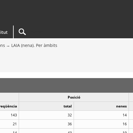
titut
ons
LAIA (nena). Per àmbits
Posició
reqüència
total
nenes
143
32
14
21
36
16
14
43
19