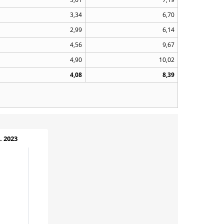
3,34
6,70
2,99
6,14
4,56
9,67
4,90
10,02
4,08
8,39