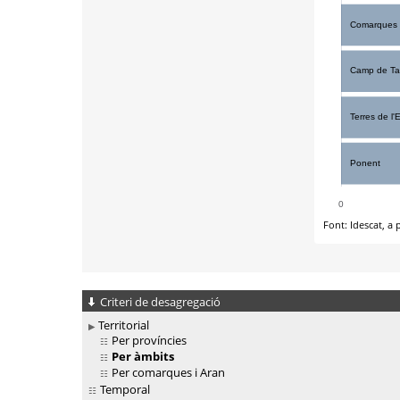
Criteri de desagregació
Territorial
Per províncies
Per àmbits
Per comarques i Aran
Temporal