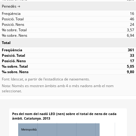
Penedès
16
46
24
3,57
6,94
Total
361
33
17
5,05
9,80
Font: Idescat, a partir de l'estadística de naixements.
Nota: Només es mostren àmbits amb 4 o més nadons amb el nom
seleccionat.