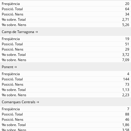
20
64
34
2,71
5,26
Camp de Tarragona
19
51
29
3,72
7,09
Ponent
4
144
73
1,13
2,23
Comarques Centrals
7
88
46
1,86
3,58