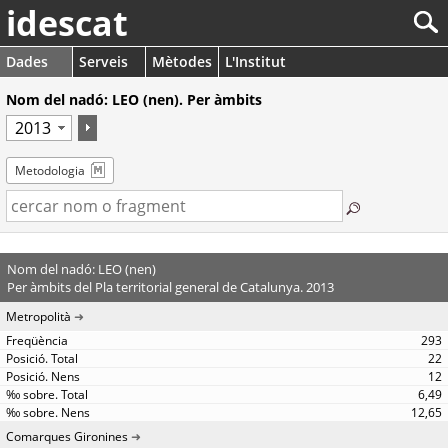
idescat
Dades
Serveis
Mètodes
L'Institut
Nom del nadó: LEO (nen). Per àmbits
Metodologia
Nom del nadó: LEO (nen)
Per àmbits del Pla territorial general de Catalunya. 2013
Metropolità
293
22
12
6,49
12,65
Comarques Gironines