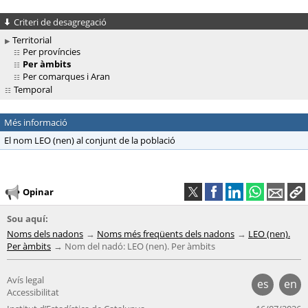
Criteri de desagregació
Territorial
Per províncies
Per àmbits
Per comarques i Aran
Temporal
Més informació
El nom LEO (nen) al conjunt de la població
Opinar
Sou aquí:
Noms dels nadons
Noms més freqüents dels nadons
LEO (nen).
Per àmbits
Nom del nadó: LEO (nen). Per àmbits
Avís legal
es
en
Accessibilitat